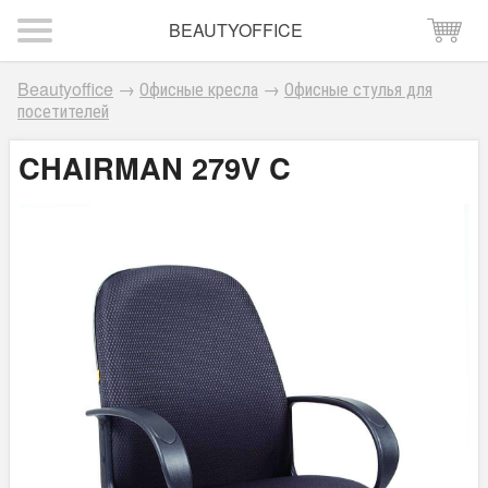
BEAUTYOFFICE
Beautyoffice
→
Офисные кресла
→
Офисные стулья для
посетителей
CHAIRMAN 279V C