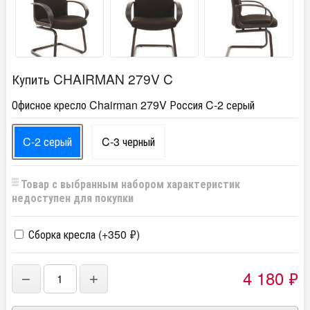
Купить CHAIRMAN 279V C
Офисное кресло Chairman 279V Россия C-2 серый
C-2 серый
C-3 черный
Товар с выбранным набором характеристик
недоступен для покупки
Сборка кресла (+
350
₽
)
4 180
₽
−
+