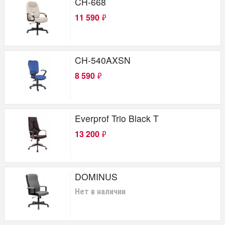
CH-668
11 590
₽
CH-540AXSN
8 590
₽
Everprof Trio Black T
13 200
₽
DOMINUS
Нет в наличии