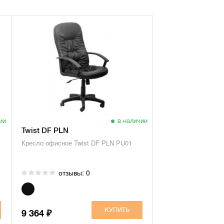
ии
в наличии
Twist DF PLN
Кресло офисное Twist DF PLN PU01
отзывы: 0
9 364
₽