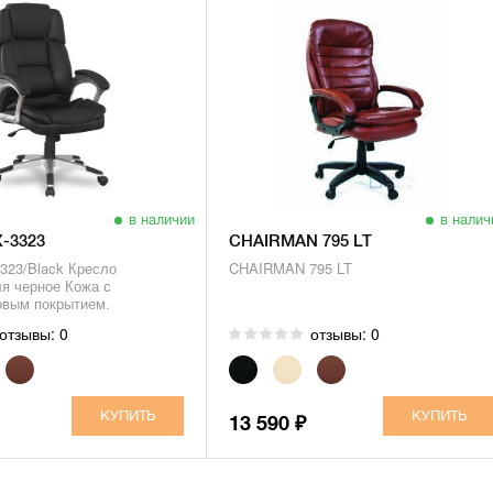
в наличии
в налич
X-3323
CHAIRMAN 795 LT
3323/Black Кресло
CHAIRMAN 795 LT
я черное Кожа с
овым покрытием.
отзывы: 0
отзывы: 0
13 590
₽