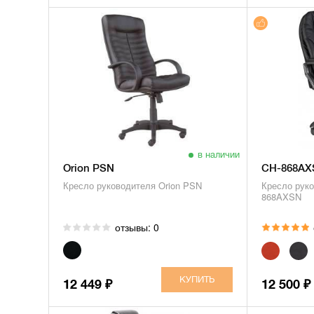
в наличии
Orion PSN
CH-868AX
Кресло руководителя Orion PSN
Кресло рук
868AXSN
отзывы: 0
12 449
12 500
₽
₽