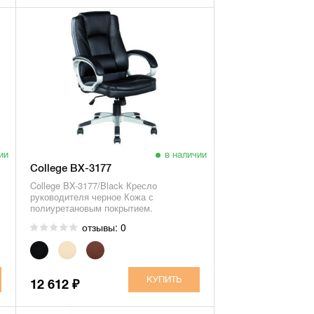
ии
в наличии
College BX-3177
College BX-3177/Black Кресло
руководителя черное Кожа с
полиуретановым покрытием.
отзывы: 0
12 612
₽