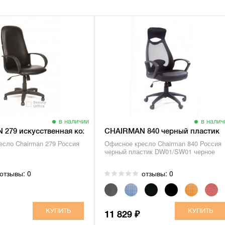
в наличии
в налич
 279 искусственная кожа
CHAIRMAN 840 черный пластик
сло Chairman 279 Россия
Офисное кресло Chairman 840 Россия
черный пластик DW01/SW01 черное
отзывы: 0
отзывы: 0
11 829
₽