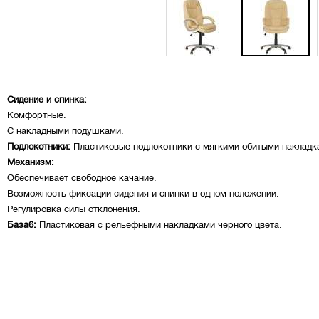
Сидение и спинка:
Комфортные.
С накладными подушками.
Подлокотники:
Пластиковые подлокотники с мягкими обитыми накладк
Механизм:
Обеспечивает свободное качание.
Возможность фиксации сидения и спинки в одном положении.
Регулировка силы отклонения.
База6:
Пластиковая с рельефными накладками черного цвета.
Ролики:
Предлагаются два типа роликов: для твердых поверхностей и
Другие свойства и опции:
Регулируемая высота сидения.
На нерабочих поверхностях допускается использование искусственно