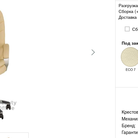
Разгрузка
Сборка (
Доставка 
Сбо
Под за
ECO 7
Крестов
Механи
Бренд:
Гаранти