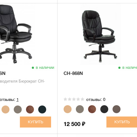
в наличии
в налич
SN
CH-868N
оводителя Бюрократ CH-
отзывы:
отзывы: 0
1
12 500
₽