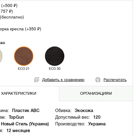
 (+
500
)
₽
+
757
)
₽
(
бесплатно
)
рка кресла (+
350
)
₽
каз
ECO 21
ECO 30
Добавить к сравнению
Распечатать
ХАРАКТЕРИСТИКИ
ОРГАНИЗАЦИЯМ
ина:
Пластик ABC
Обивка:
Экокожа
зм:
TopGun
Допустимый вес:
120
Новый Стиль (Украина)
Производство:
Украина
я:
12 месяцев