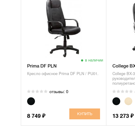
в наличии
Prima DF PLN
College B
Кресло офисное Prima DF PLN / PU01.
College BX-
руководител
полиуретан
отзывы: 0
8 749
13 273
₽
₽