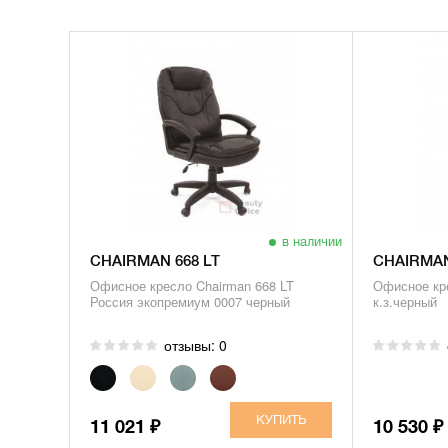
в наличии
CHAIRMAN 668 LT
CHAIRMAN
Офисное кресло Chairman 668 LT
Офисное кре
Россия экопремиум 0007 черный
к.з.черный
отзывы: 0
11 021
10 530
₽
₽