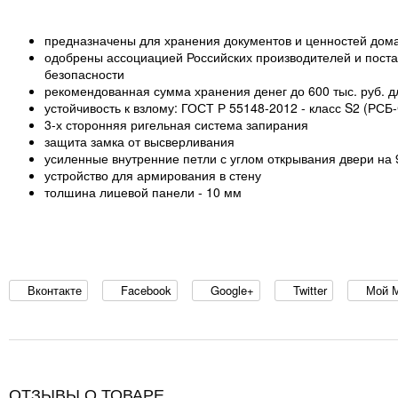
предназначены для хранения документов и ценностей дом
одобрены ассоциацией Российских производителей и поста
безопасности
рекомендованная сумма хранения денег до 600 тыс. руб. д
устойчивость к взлому: ГОСТ Р 55148-2012 - класс S2 (РСБ
3-х сторонняя ригельная система запирания
защита замка от высверливания
усиленные внутренние петли с углом открывания двери на 
устройство для армирования в стену
толщина лицевой панели - 10 мм
комплектуются ключевым замком KABA MAUER
Вконтакте
Facebook
Google+
Twitter
Мой 
ОТЗЫВЫ О ТОВАРЕ