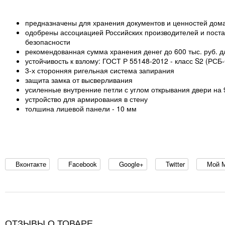
предназначены для хранения документов и ценностей дом
одобрены ассоциацией Российских производителей и поста
безопасности
рекомендованная сумма хранения денег до 600 тыс. руб. д
устойчивость к взлому: ГОСТ Р 55148-2012 - класс S2 (РСБ
3-х сторонняя ригельная система запирания
защита замка от высверливания
усиленные внутренние петли с углом открывания двери на 
устройство для армирования в стену
толщина лицевой панели - 10 мм
комплектуются кодовым электронным замком PS 300 (ПРО
Вконтакте
Facebook
Google+
Twitter
Мой 
ОТЗЫВЫ О ТОВАРЕ