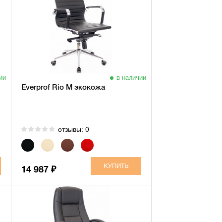
ии
в наличии
Everprof Rio M экокожа
отзывы: 0
14 987
₽