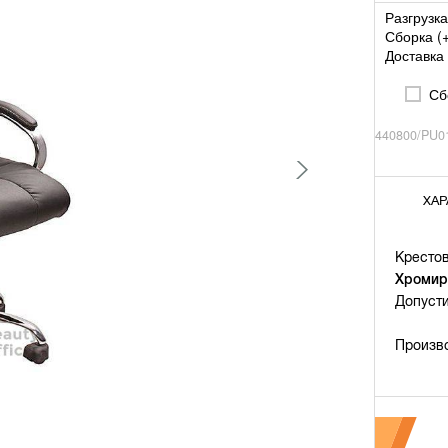
Разгрузка
Сборка (
Доставка 
Сбо
440800/PU0
ХАР
Крестов
Хромир
Допуст
Произв