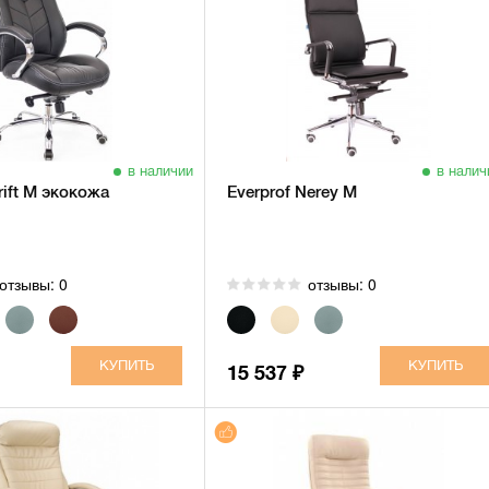
в наличии
в налич
rift M экокожа
Everprof Nerey M
отзывы: 0
отзывы: 0
15 537
₽