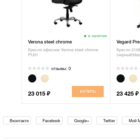
в наличии
Verona steel chrome
Vegard Pr
Кресло офисное Verona steel chrome
Кресло 2106
PU01
(черный/blac
отзывы: 0
23 015
23 425
₽
₽
Вконтакте
Facebook
Google+
Twitter
Мой 