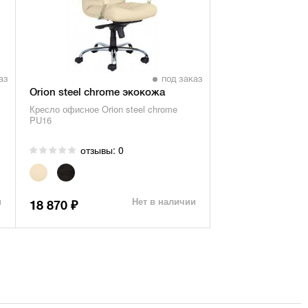
аз
под заказ
Orion steel chrome экокожа
Кресло офисное Orion steel chrome
PU16
отзывы: 0
и
Нет в наличии
18 870
₽