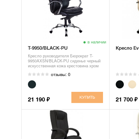
в наличии
T-9950/BLACK-PU
Кресло Eve
Кресло руководителя Бюрократ T-
9950AXSN/BLACK-PU сиденье черный
искусственная кожа крестовина хром
отзывы: 0
21 190
21 700
₽
₽