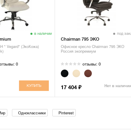
в наличии
под зак
emium
Chairman 795 ЭКО
Н " Vegard" (ЭкоКожа)
Офисное кресло Chairman 795 ЭКО
k)
Россия экопремиум
отзывы: 0
отзывы: 0
Нет в наличи
17 404
₽
Мир
Одноклассники
Pinterest