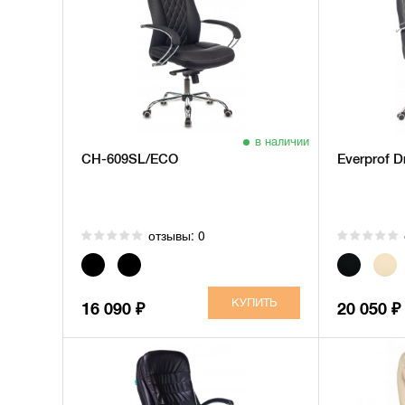
в наличии
CH-609SL/ECO
Everprof D
отзывы: 0
16 090
20 050
₽
₽