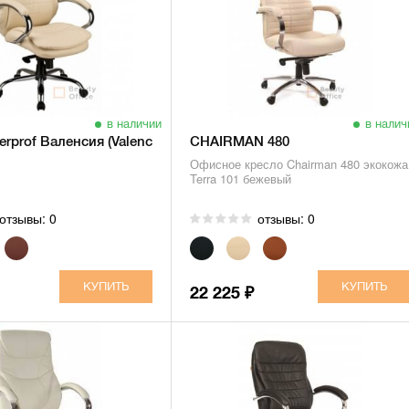
в наличии
в налич
rprof Валенсия (Valencia) M
CHAIRMAN 480
Офисное кресло Chairman 480 экокожа
Terra 101 бежевый
отзывы: 0
отзывы: 0
22 225
₽