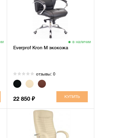
ии
в наличии
Everprof Kron M экокожа
отзывы: 0
22 850
₽