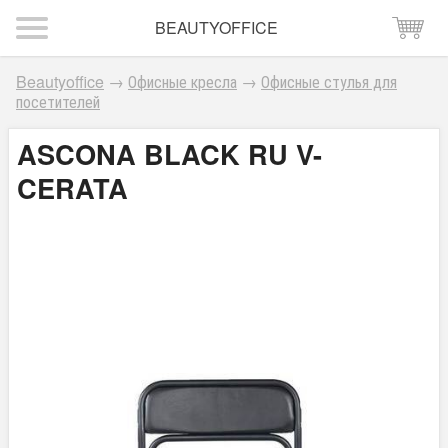
BEAUTYOFFICE
Beautyoffice
→
Офисные кресла
→
Офисные стулья для
посетителей
ASCONA BLACK RU V-
CERATA