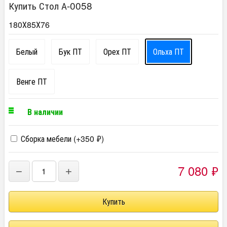
Купить Стол А-0058
180Х85Х76
Белый
Бук ПТ
Орех ПТ
Ольха ПТ
Венге ПТ
В наличии
Сборка мебели (+
350
₽
)
7 080
₽
−
+