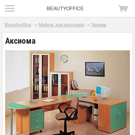
BEAUTYOFFICE
Beautyoffice
→
Мебель для персонала
→
Эконом
Аксиома