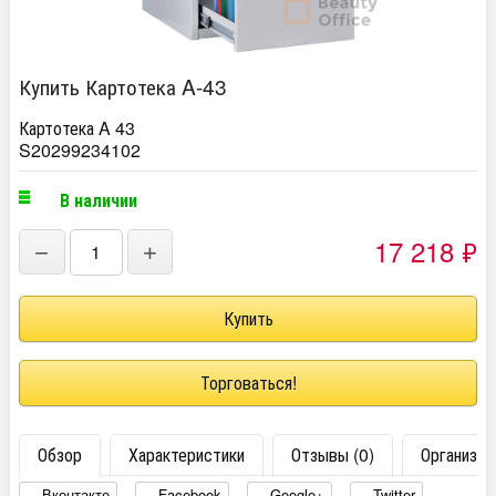
Купить Картотека A-43
Картотека A 43
S20299234102
В наличии
17 218
₽
−
+
Торговаться!
Обзор
Характеристики
Отзывы (0)
Организац
Вконтакте
Facebook
Google+
Twitter