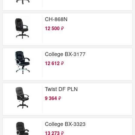
CH-868N
12 500
₽
College BX-3177
12 612
₽
Twist DF PLN
9 364
₽
College BX-3323
13 273
₽