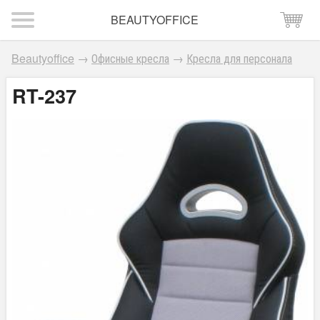
BEAUTYOFFICE
Beautyoffice
→
Офисные кресла
→
Кресла для персонала
RT-237