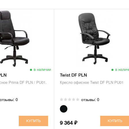
в наличии
в налич
PLN
Twist DF PLN
ное Prima DF PLN / PU01.
Кресло офисное Twist DF PLN PU01
отзывы: 0
отзывы: 0
9 364
₽