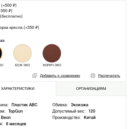
 (+
500
)
₽
+
350
)
₽
(
бесплатно
)
рка кресла (+
350
)
₽
каз
КО
БЕЖ ЭКО
КОРИЧ ЭКО
Добавить к сравнению
Распечатать
ХАРАКТЕРИСТИКИ
ОРГАНИЗАЦИЯМ
ина:
Пластик ABC
Обивка:
Экокожа
зм:
TopGun
Допустимый вес:
120
Beon
Производство:
Китай
я:
6 месяцев