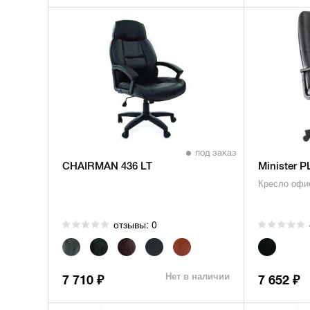
под заказ
CHAIRMAN 436 LT
Minister P
Кресло офис
отзывы: 0
Нет в наличии
7 710
7 652
₽
₽