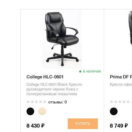
в наличии
College HLC-0601
Prima DF 
College HLC-0601/Black Кресло
Кресло офис
руководителя черное Кожа с
полиуретановым покрытием.
отзывы: 0
8 430
8 749
₽
₽